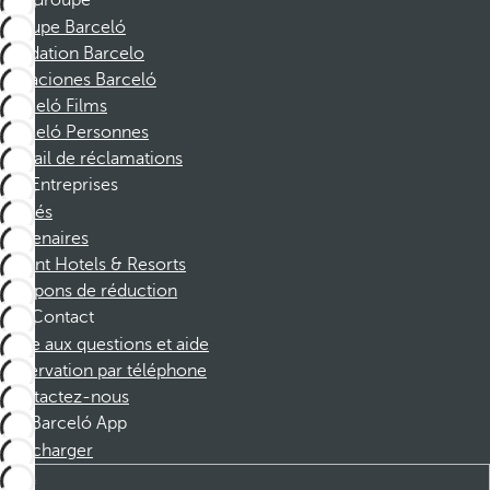
Groupe
Groupe Barceló
Fondation Barcelo
Vacaciones Barceló
Barceló Films
Barceló Personnes
Portail de réclamations
Entreprises
Affiliés
Partenaires
Dorint Hotels & Resorts
Coupons de réduction
Contact
Foire aux questions et aide
Réservation par téléphone
Contactez-nous
Barceló App
Télécharger