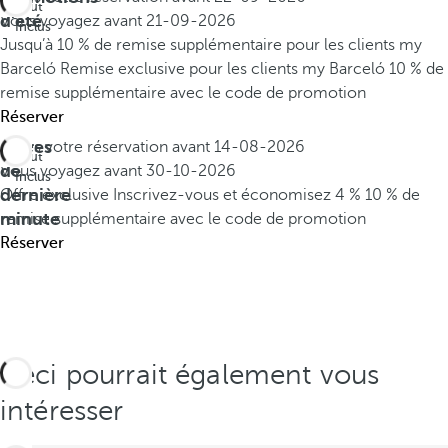
Tout
d'été
Vous voyagez avant
21-09-2026
Inclus
Jusqu’à 10 % de remise supplémentaire pour les clients my
Barceló
Remise exclusive pour les clients my Barceló
10 % de
remise supplémentaire avec le code de promotion
Réserver
Offres
Faites votre réservation avant
14-08-2026
Tout
de
Vous voyagez avant
30-10-2026
Inclus
dernière
Offre exclusive
Inscrivez-vous et économisez 4 %
10 % de
minute
remise supplémentaire avec le code de promotion
Réserver
Ceci pourrait également vous
intéresser