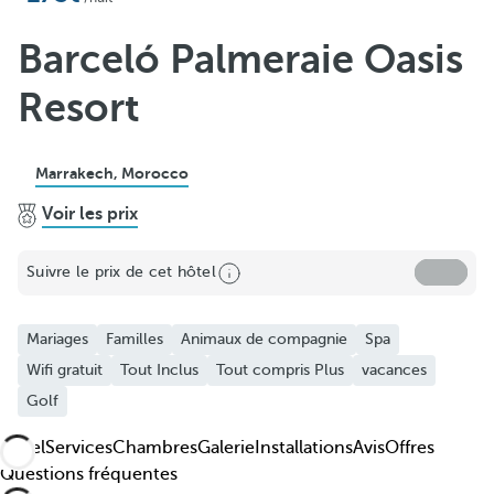
Ajouter aux favoris
Découvrez nos photos et vidéos
Barceló Palmeraie Oasis
Resort
Marrakech, Morocco
Voir les prix
Suivre le prix de cet hôtel
Mariages
Familles
Animaux de compagnie
Spa
Wifi gratuit
Tout Inclus
Tout compris Plus
vacances
Golf
Hôtel
Services
Chambres
Galerie
Installations
Avis
Offres
Questions fréquentes