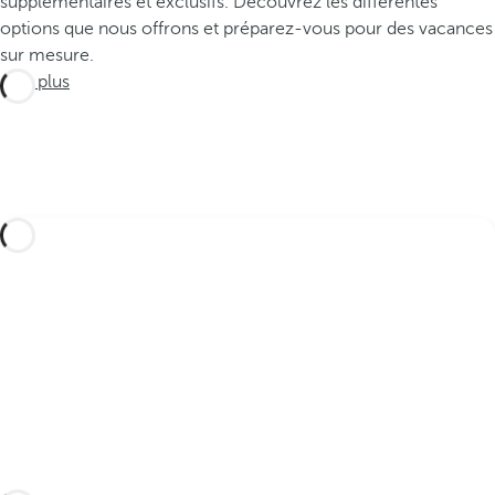
supplémentaires et exclusifs. Découvrez les différentes
options que nous offrons et préparez-vous pour des vacances
sur mesure.
Voir plus
Réservez votre voyage sur mesure dans la
Palmeraie de Marrakech et ses environs et
découvrez le meilleur de cette destination
magique du continent africain.