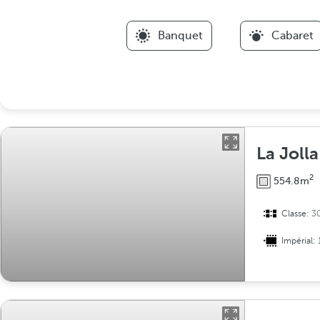
Banquet
Cabaret
La Jolla
2
554.8m
Classe:
3
Impérial: