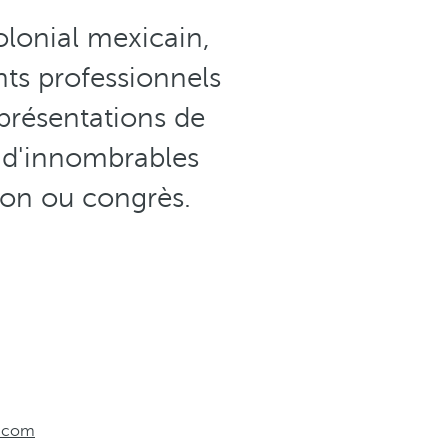
olonial mexicain,
nts professionnels
 présentations de
e d'innombrables
nion ou congrès.
o.com