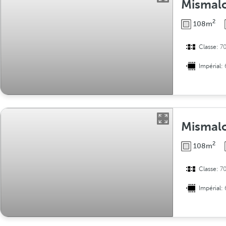
Mismalo
2
108m
Classe:
7
Impérial:
Mismal
2
108m
Classe:
7
Impérial: