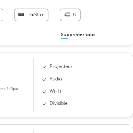
Théâtre
U
Supprimer tous
Projecteur
Audio
ret:
140pax
Wi-Fi
Divisible