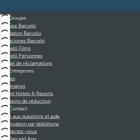
Groupe
Groupe Barceló
Fondation Barcelo
Vacaciones Barceló
Barceló Films
Barceló Personnes
Portail de réclamations
Entreprises
Affiliés
Partenaires
Dorint Hotels & Resorts
Coupons de réduction
Contact
Foire aux questions et aide
Réservation par téléphone
Contactez-nous
Barceló App