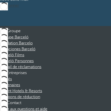
M’abonner
Groupe
Groupe Barceló
Fondation Barcelo
Vacaciones Barceló
Barceló Films
Barceló Personnes
Portail de réclamations
Entreprises
Affiliés
Partenaires
Dorint Hotels & Resorts
Coupons de réduction
Contact
Foire aux questions et aide