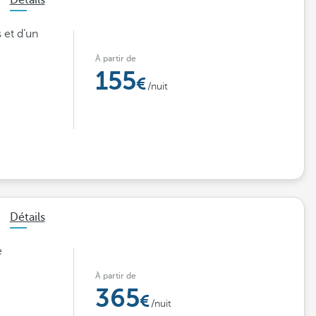
Détails
 et d’un
À partir de
155
/nuit
Détails
e
À partir de
365
/nuit