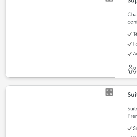
Sup
Cham
conf
T
F
A
Sui
Suit
Pre
S