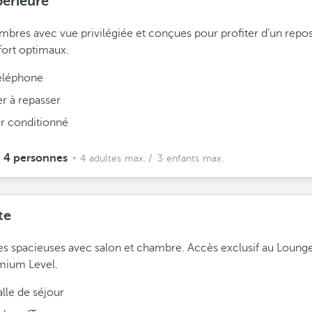
érieure
bres avec vue privilégiée et conçues pour profiter d’un repos
ort optimaux.
éléphone
er à repasser
ir conditionné
4 personnes
4 adultes max.
/ 3 enfants max.
te
es spacieuses avec salon et chambre. Accès exclusif au Loung
mium Level.
alle de séjour