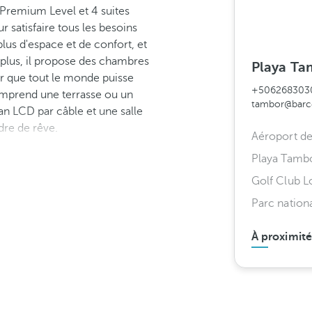
Premium Level et 4 suites
r satisfaire tous les besoins
lus d'espace et de confort, et
 plus, il propose des chambres
Playa Ta
er que tout le monde puisse
+506268303
omprend une terrasse ou un
tambor@barc
ran LCD par câble et une salle
re de rêve.
Aéroport d
Playa Tamb
Golf Club L
Parc nation
À proximité