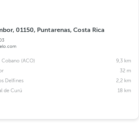
mbor, 01150, Puntarenas, Costa Rica
03
elo.com
e Cobano (ACO)
9,3 km
or
32 m
os Delfines
2,2 km
al de Curú
18 km