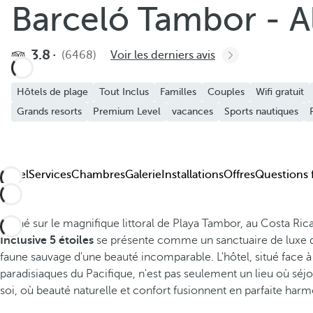
Barceló Tambor - Al
Ajouter aux favoris
Découvrez nos photos et vidéos
3.8
(6468)
Voir les derniers avis
Hôtels de plage
Tout Inclus
Familles
Couples
Wifi gratuit
Grands resorts
Premium Level
vacances
Sports nautiques
Hôtel
Services
Chambres
Galerie
Installations
Offres
Questions 
Niché sur le magnifique littoral de Playa Tambor, au Costa Rica
Inclusive 5 étoiles
se présente comme un sanctuaire de luxe d
faune sauvage d'une beauté incomparable. L'hôtel, situé face à
paradisiaques du Pacifique, n'est pas seulement un lieu où séj
soi, où beauté naturelle et confort fusionnent en parfaite harm