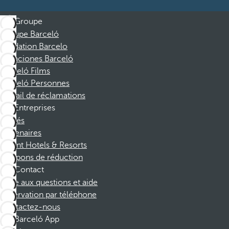
Groupe
Groupe Barceló
Fondation Barcelo
Vacaciones Barceló
Barceló Films
Barceló Personnes
Portail de réclamations
Entreprises
Affiliés
Partenaires
Dorint Hotels & Resorts
Coupons de réduction
Contact
Foire aux questions et aide
Réservation par téléphone
Contactez-nous
Barceló App