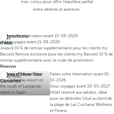
mer, conçu pour offrir l'équilibre parfait
entre détente et aventure.
Promotions
Faites votre réservation avant
22-09-2026
Tout
d'été
Vous voyagez avant
21-09-2026
Inclus
Jusqu’à 10 % de remise supplémentaire pour les clients my
Barceló
Remise exclusive pour les clients my Barceló
10 % de
remise supplémentaire avec le code de promotion
Réserver
Offres d’hiver îles
Faites votre réservation avant
01-
Tout Inclus
Canaries
10-2026
Vous voyagez avant
20-03-2027
Hôtel réservé aux adultes, idéal
pour se détendre
Situé au bord de
la plage de Las Cucharas
Wellness
et Fitness