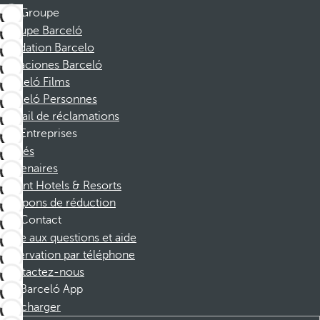
Groupe
Groupe Barceló
Fondation Barcelo
Vacaciones Barceló
Barceló Films
Barceló Personnes
Portail de réclamations
Entreprises
Affiliés
Partenaires
Dorint Hotels & Resorts
Coupons de réduction
Contact
Foire aux questions et aide
Réservation par téléphone
Contactez-nous
Barceló App
Télécharger