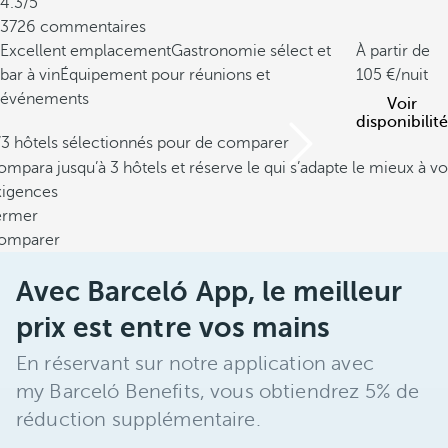
4.3/5
3726 commentaires
Excellent emplacement
Gastronomie sélect et
À partir de
bar à vin
Équipement pour réunions et
105
/nuit
événements
Voir
disponibilité
/3 hôtels sélectionnés pour de comparer
mpara jusqu’à 3 hôtels et réserve le qui s’adapte le mieux à vo
xigences
ermer
omparer
Avec Barceló App, le meilleur
prix est entre vos mains
En réservant sur notre application avec
my Barceló Benefits, vous obtiendrez 5% de
réduction supplémentaire.