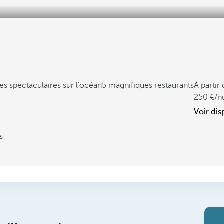
s spectaculaires sur l’océan
5 magnifiques restaurants
À partir
250
/n
Voir dis
s