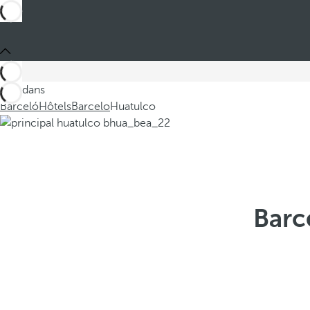
Ces dans
Barceló
Hôtels
Barcelo
Huatulco
Barc