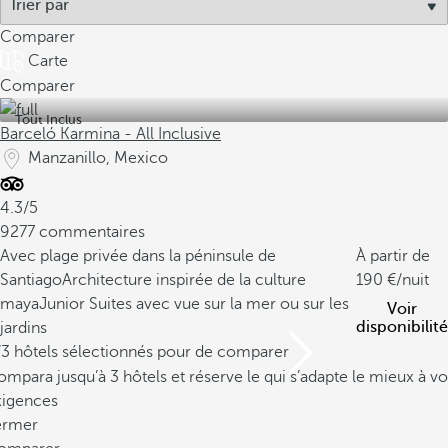
Comparer
Carte
Comparer
Tout Inclus
Barceló Karmina - All Inclusive
Manzanillo, Mexico
4.3/5
9277 commentaires
Avec plage privée dans la péninsule de
À partir de
Santiago
Architecture inspirée de la culture
190
/nuit
maya
Junior Suites avec vue sur la mer ou sur les
Voir
disponibilité
jardins
/3 hôtels sélectionnés pour de comparer
mpara jusqu’à 3 hôtels et réserve le qui s’adapte le mieux à vo
xigences
ermer