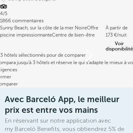
4/5
1866 commentaires
Sunny Beach, sur la côte de la mer Noire
Offre
À partir de
piscine impressionnante
Centre de bien-être
173
/nuit
Voir
disponibilité
/3 hôtels sélectionnés pour de comparer
mpara jusqu’à 3 hôtels et réserve le qui s’adapte le mieux à vo
xigences
ermer
omparer
Avec Barceló App, le meilleur
prix est entre vos mains
En réservant sur notre application avec
my Barceló Benefits, vous obtiendrez 5% de