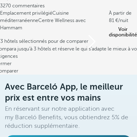
3270 commentaires
Emplacement privilégié
Cuisine
À partir de
méditerranéenne
Centre Wellness avec
81
/nuit
Hammam
Voir
disponibilité
/3 hôtels sélectionnés pour de comparer
mpara jusqu’à 3 hôtels et réserve le qui s’adapte le mieux à vo
xigences
ermer
omparer
Avec Barceló App, le meilleur
prix est entre vos mains
En réservant sur notre application avec
my Barceló Benefits, vous obtiendrez 5% de
réduction supplémentaire.