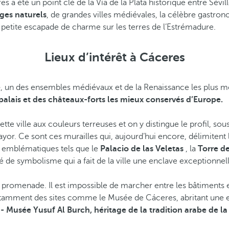
 a été un point clé de la Vía de la Plata historique entre Séville 
ges naturels
, de grandes villes médiévales, la célèbre gastronom
e petite escapade de charme sur les terres de l’Estrémadure.
Lieux d’intérêt à Cáceres
e
, un des ensembles médiévaux et de la Renaissance les plus mond
palais et des châteaux-forts les mieux conservés d’Europe.
tte ville aux couleurs terreuses et on y distingue le profil, so
or. Ce sont ces murailles qui, aujourd’hui encore, délimitent le
es emblématiques tels que le
Palacio de las Veletas
, la
Torre d
é de symbolisme qui a fait de la ville une enclave exceptionnel
romenade. Il est impossible de marcher entre les bâtiments e
 notamment des sites comme le Musée de Cáceres, abritant une 
- Musée Yusuf Al Burch, héritage de la tradition arabe de la