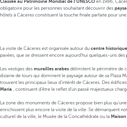
Classée au Patrimoine Mondial de l’UNESCO
en 1986, Cáceres
obligatoire pour les personnes souhaitant découvrir des
paysa
hôtels à Cáceres constituent la touche finale parfaite pour un
La visite de Cáceres est organisée autour du
centre historiqu
pavées, que se dressent encore aujourd’hui quelques-uns des
Les vestiges des
murailles arabes
délimitent le périmètre de ce
dizaine de tours qui dominent le paysage autour de sa Plaza May
trouvent les principaux lieux d’intérêt de Cáceres. Des édific
María
, continuent d'être le reflet d'un passé majestueux charg
La zone des monuments de Cáceres propose bien plus qu’une p
enrichissent plus encore la visite de la ville. Se démarquent
culturel de la ville, le Musée de la Concathédrale ou la
Maison 