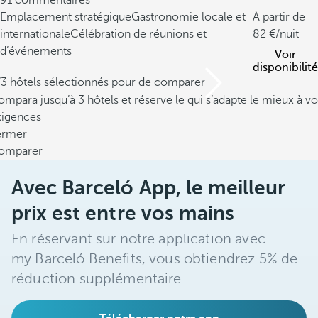
91 commentaires
Emplacement stratégique
Gastronomie locale et
À partir de
internationale
Célébration de réunions et
82
/nuit
d’événements
Voir
disponibilité
/3 hôtels sélectionnés pour de comparer
mpara jusqu’à 3 hôtels et réserve le qui s’adapte le mieux à vo
xigences
ermer
omparer
Avec Barceló App, le meilleur
prix est entre vos mains
En réservant sur notre application avec
my Barceló Benefits, vous obtiendrez 5% de
réduction supplémentaire.