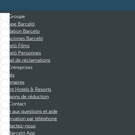
Groupe
Groupe Barceló
Fondation Barcelo
Vacaciones Barceló
Barceló Films
Barceló Personnes
Portail de réclamations
Entreprises
Affiliés
Partenaires
Dorint Hotels & Resorts
Coupons de réduction
Contact
Foire aux questions et aide
Réservation par téléphone
Contactez-nous
Barceló App