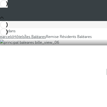
Ces dans
Barceló
Hôtels
Îles Baléares
Remise Résidents Baléares