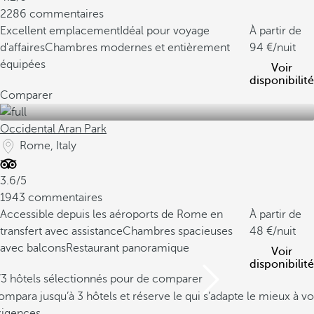
2286 commentaires
Excellent emplacement
Idéal pour voyage
À partir de
d'affaires
Chambres modernes et entièrement
94
/nuit
équipées
Voir
disponibilité
Comparer
Occidental Aran Park
Rome, Italy
3.6/5
1943 commentaires
Accessible depuis les aéroports de Rome en
À partir de
transfert avec assistance
Chambres spacieuses
48
/nuit
avec balcons
Restaurant panoramique
Voir
disponibilité
/3 hôtels sélectionnés pour de comparer
mpara jusqu’à 3 hôtels et réserve le qui s’adapte le mieux à vo
xigences