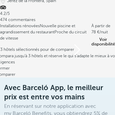
Jerez de la Frontera, Spain
4.2/5
474 commentaires
Installations rénovées
Nouvelle piscine et
À partir de
agrandissement du restaurant
Proche du circuit
78
/nuit
de vitesse
Voir
disponibilité
/3 hôtels sélectionnés pour de comparer
mpara jusqu’à 3 hôtels et réserve le qui s’adapte le mieux à vo
xigences
ermer
omparer
Avec Barceló App, le meilleur
prix est entre vos mains
En réservant sur notre application avec
my Barceló Benefits, vous obtiendrez 5% de