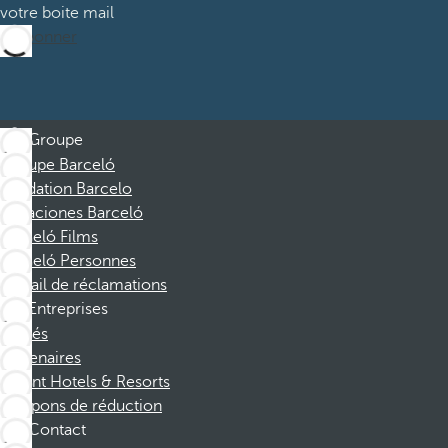
votre boite mail
M’abonner
Groupe
Groupe Barceló
Fondation Barcelo
Vacaciones Barceló
Barceló Films
Barceló Personnes
Portail de réclamations
Entreprises
Affiliés
Partenaires
Dorint Hotels & Resorts
Coupons de réduction
Contact