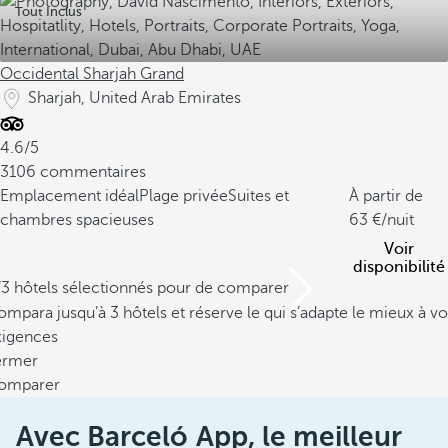
Tout Inclus
Occidental Sharjah Grand
Sharjah, United Arab Emirates
4.6/5
3106 commentaires
Emplacement idéal
Plage privée
Suites et
À partir de
chambres spacieuses
63
/nuit
Voir
disponibilité
/3 hôtels sélectionnés pour de comparer
mpara jusqu’à 3 hôtels et réserve le qui s’adapte le mieux à vo
xigences
ermer
omparer
Avec Barceló App, le meilleur