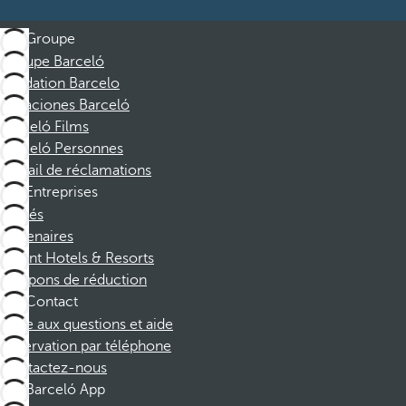
Groupe
Groupe Barceló
Fondation Barcelo
Vacaciones Barceló
Barceló Films
Barceló Personnes
Portail de réclamations
Entreprises
Affiliés
Partenaires
Dorint Hotels & Resorts
Coupons de réduction
Contact
Foire aux questions et aide
Réservation par téléphone
Contactez-nous
Barceló App