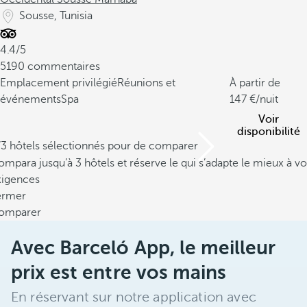
Sousse, Tunisia
4.4/5
5190 commentaires
Emplacement privilégié
Réunions et
À partir de
événements
Spa
147
/nuit
Voir
disponibilité
/3 hôtels sélectionnés pour de comparer
mpara jusqu’à 3 hôtels et réserve le qui s’adapte le mieux à vo
xigences
ermer
omparer
Avec Barceló App, le meilleur
prix est entre vos mains
En réservant sur notre application avec