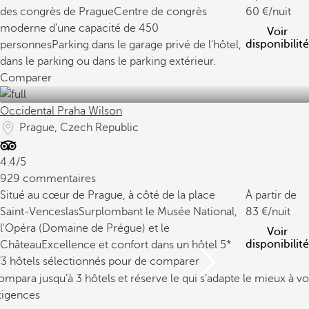
des congrès de Prague
Centre de congrès
60
/nuit
moderne d'une capacité de 450
Voir
disponibilité
personnes
Parking dans le garage privé de l'hôtel,
dans le parking ou dans le parking extérieur.
Comparer
Occidental Praha Wilson
Prague, Czech Republic
4.4/5
929 commentaires
Situé au cœur de Prague, à côté de la place
À partir de
Saint-Venceslas
Surplombant le Musée National,
83
/nuit
l'Opéra (Domaine de Prégue) et le
Voir
disponibilité
Château
Excellence et confort dans un hôtel 5*
/3 hôtels sélectionnés pour de comparer
mpara jusqu’à 3 hôtels et réserve le qui s’adapte le mieux à vo
xigences