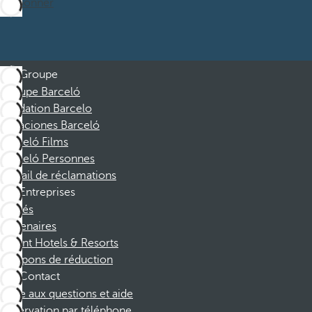
M’abonner
Groupe
Groupe Barceló
Fondation Barcelo
Vacaciones Barceló
Barceló Films
Barceló Personnes
Portail de réclamations
Entreprises
Affiliés
Partenaires
Dorint Hotels & Resorts
Coupons de réduction
Contact
Foire aux questions et aide
Réservation par téléphone