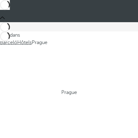
Ces dans
Barceló
Hôtels
Prague
Prague