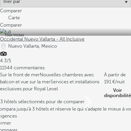
Comparer
Carte
Comparer
Tout Inclus
Occidental Nuevo Vallarta - All Inclusive
Nuevo Vallarta, Mexico
4.3/5
11544 commentaires
Sur le front de mer
Nouvelles chambres avec
À partir de
balcon et vue sur la mer
Services et installations
191
/nuit
exclusives pour Royal Level
Voir
disponibilité
/3 hôtels sélectionnés pour de comparer
mpara jusqu’à 3 hôtels et réserve le qui s’adapte le mieux à vo
xigences
ermer
omparer