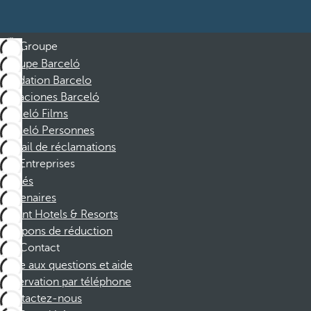
Groupe
Groupe Barceló
Fondation Barcelo
Vacaciones Barceló
Barceló Films
Barceló Personnes
Portail de réclamations
Entreprises
Affiliés
Partenaires
Dorint Hotels & Resorts
Coupons de réduction
Contact
Foire aux questions et aide
Réservation par téléphone
Contactez-nous