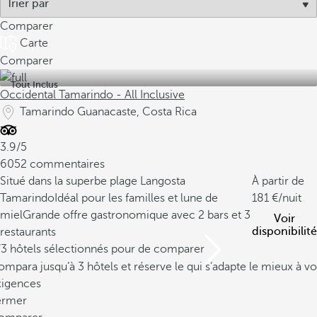
Comparer
Carte
Comparer
Tout Inclus
Occidental Tamarindo - All Inclusive
Tamarindo Guanacaste, Costa Rica
3.9/5
6052 commentaires
Situé dans la superbe plage Langosta
À partir de
Tamarindo
Idéal pour les familles et lune de
181
/nuit
miel
Grande offre gastronomique avec 2 bars et 3
Voir
disponibilité
restaurants
/3 hôtels sélectionnés pour de comparer
mpara jusqu’à 3 hôtels et réserve le qui s’adapte le mieux à vo
xigences
ermer