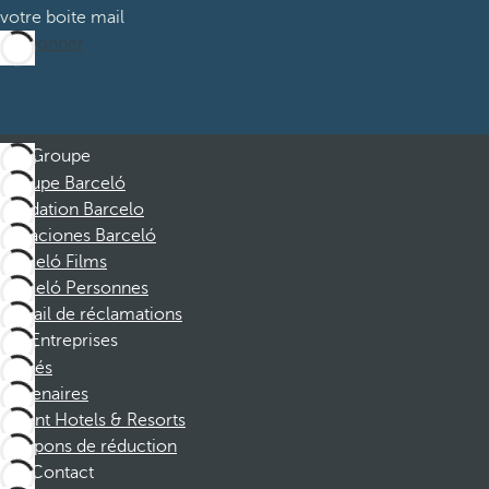
votre boite mail
M’abonner
Groupe
Groupe Barceló
Fondation Barcelo
Vacaciones Barceló
Barceló Films
Barceló Personnes
Portail de réclamations
Entreprises
Affiliés
Partenaires
Dorint Hotels & Resorts
Coupons de réduction
Contact