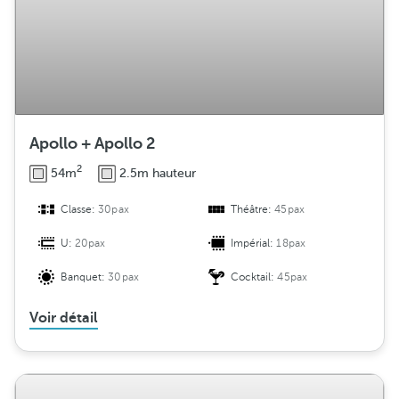
Apollo + Apollo 2
2
54m
2.5m hauteur
Classe:
30pax
Théâtre:
45pax
U:
20pax
Impérial:
18pax
Banquet:
30pax
Cocktail:
45pax
Voir détail