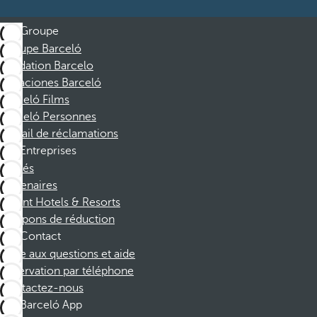
Groupe
Groupe Barceló
Fondation Barcelo
Vacaciones Barceló
Barceló Films
Barceló Personnes
Portail de réclamations
Entreprises
Affiliés
Partenaires
Dorint Hotels & Resorts
Coupons de réduction
Contact
Foire aux questions et aide
Réservation par téléphone
Contactez-nous
Barceló App