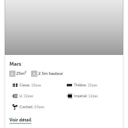
Mars
2
25m
2.5m hauteur
Classe:
10pax
Théâtre:
15pax
U:
12pax
Impérial:
12pax
Cocktail:
20pax
Voir détail