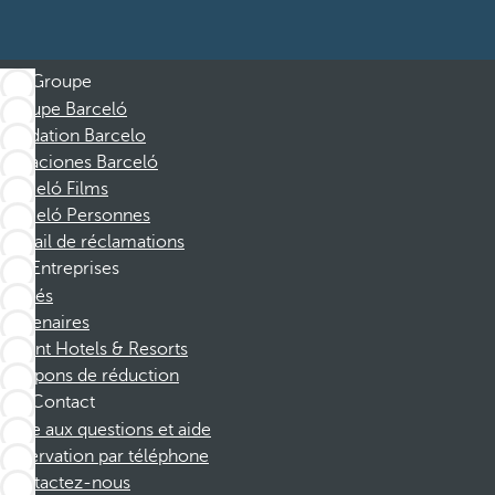
Groupe
Groupe Barceló
Fondation Barcelo
Vacaciones Barceló
Barceló Films
Barceló Personnes
Portail de réclamations
Entreprises
Affiliés
Partenaires
Dorint Hotels & Resorts
Coupons de réduction
Contact
Foire aux questions et aide
Réservation par téléphone
Contactez-nous