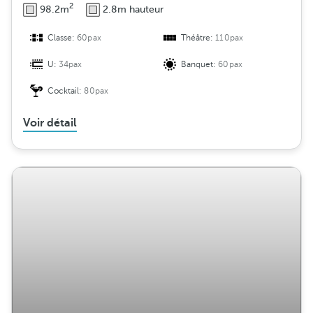
2
98.2m
2.8m hauteur
Classe:
60pax
Théâtre:
110pax
U:
34pax
Banquet:
60pax
Cocktail:
80pax
Voir détail