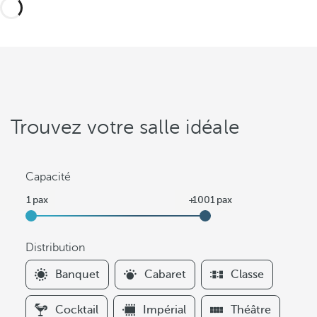
Trouvez votre salle idéale
Capacité
Distribution
F
Banquet
Cabaret
Classe
i
l
Cocktail
Impérial
Théâtre