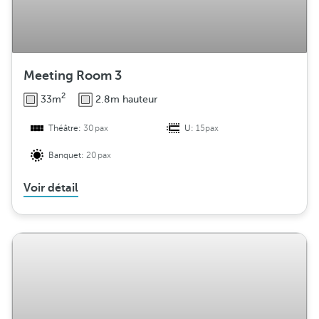
Meeting Room 3
2
33m
2.8m hauteur
Théâtre:
30pax
U:
15pax
Banquet:
20pax
Voir détail