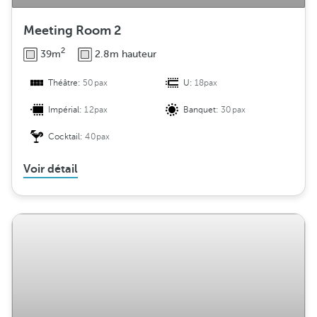
Meeting Room 2
2
39m
2.8m hauteur
Théâtre:
50pax
U:
18pax
Impérial:
12pax
Banquet:
30pax
Cocktail:
40pax
Voir détail