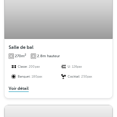
Salle de bal
2
270m
2.8m hauteur
Classe:
200pax
U:
126pax
Banquet:
180pax
Cocktail:
250pax
Voir détail