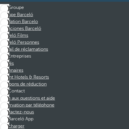
Groupe
Groupe Barceló
Fondation Barcelo
Vacaciones Barceló
Barceló Films
Barceló Personnes
Portail de réclamations
Entreprises
Affiliés
Partenaires
Dorint Hotels & Resorts
Coupons de réduction
Contact
Foire aux questions et aide
Réservation par téléphone
Contactez-nous
Barceló App
Télécharger