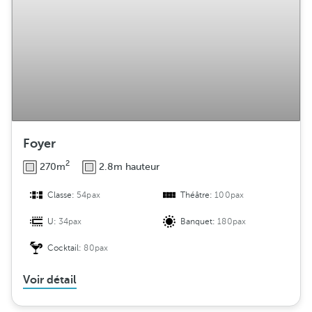
Foyer
2
270m
2.8m hauteur
Classe:
54pax
Théâtre:
100pax
U:
34pax
Banquet:
180pax
Cocktail:
80pax
Voir détail