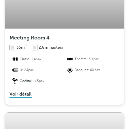
Meeting Room 4
2
35m
2.8m hauteur
Classe:
24pax
Théâtre:
50pax
U:
24pax
Banquet:
40pax
Cocktail:
45pax
Voir détail