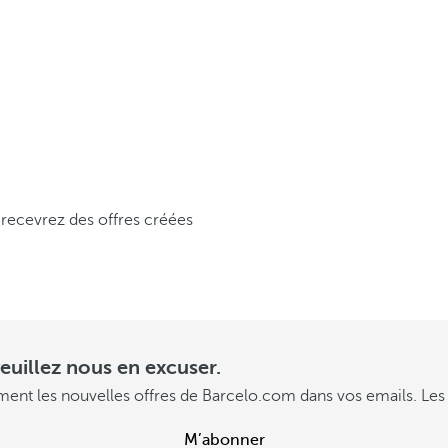
r
a
u
t
r
e
 recevrez des offres créées
m
e
n
t
euillez nous en excuser.
C
ment les nouvelles offres de Barcelo.com dans vos emails. Les 
o
n
M’abonner