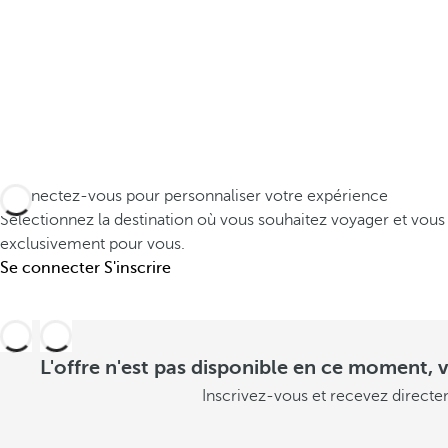
u
s
é
c
h
Connectez-vous pour personnaliser votre expérience
a
Sélectionnez la destination où vous souhaitez voyager et vous
p
exclusivement pour vous.
Se connecter
S'inscrire
p
e
r
L'offre n'est pas disponible en ce moment, v
C
Inscrivez-vous et recevez directe
o
n