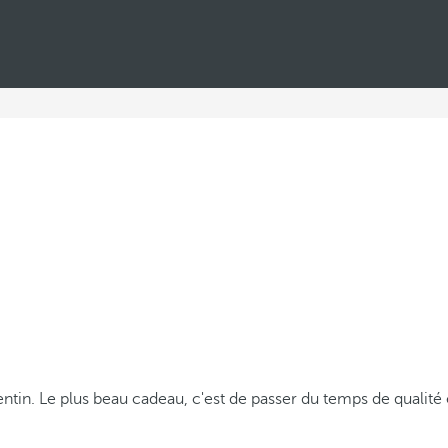
d
e
v
i
v
r
e
l
'
h
i
v
entin. Le plus beau cadeau, c'est de passer du temps de qualit
e