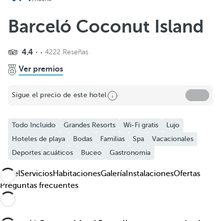
Añadir a favoritos
Ver más fotos y videos
Barceló Coconut Island
4.4
4222 Reseñas
Ver premios
Sigue el precio de este hotel
Todo Incluido
Grandes Resorts
Wi-Fi gratis
Lujo
Hoteles de playa
Bodas
Familias
Spa
Vacacionales
Deportes acuáticos
Buceo
Gastronomia
Hotel
Servicios
Habitaciones
Galería
Instalaciones
Ofertas
Preguntas frecuentes