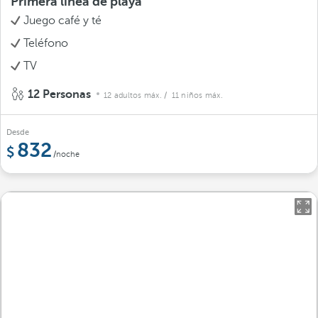
Primera línea de playa
Juego café y té
Teléfono
TV
12 Personas
12 adultos máx.
/ 11 niños máx.
Desde
832
/noche