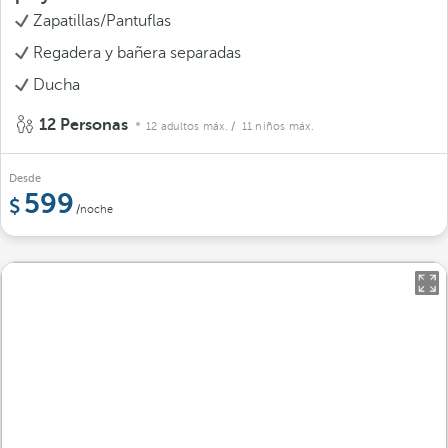
Zapatillas/Pantuflas
Regadera y bañera separadas
Ducha
12 Personas
12 adultos máx.
/ 11 niños máx.
Desde
599
/noche