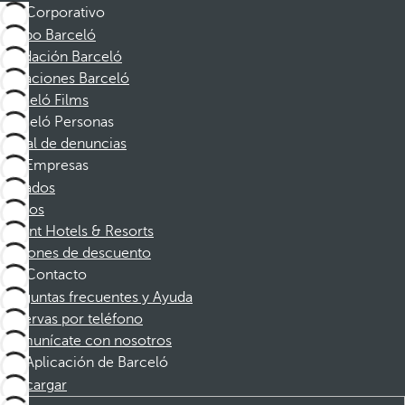
Corporativo
Grupo Barceló
Fundación Barceló
Vacaciones Barceló
Barceló Films
Barceló Personas
Canal de denuncias
Empresas
Afiliados
Socios
Dorint Hotels & Resorts
Cupones de descuento
Contacto
Preguntas frecuentes y Ayuda
Reservas por teléfono
Comunícate con nosotros
Aplicación de Barceló
Descargar