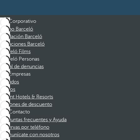
Corporativo
Grupo Barceló
Fundación Barceló
Vacaciones Barceló
Barceló Films
Barceló Personas
Canal de denuncias
Empresas
Afiliados
Socios
Dorint Hotels & Resorts
Cupones de descuento
Contacto
Preguntas frecuentes y Ayuda
Reservas por teléfono
Comunícate con nosotros