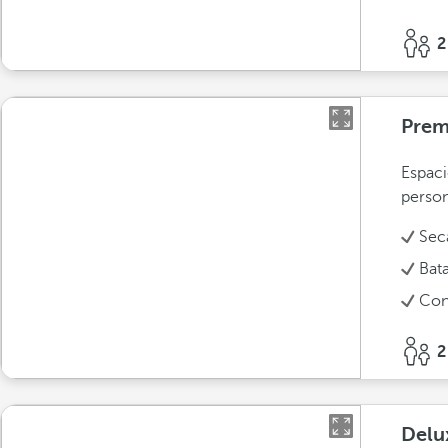
2
Pre
Espaci
person
Sec
Bat
Con
2
Delu