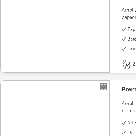
Amplia
capaci
Zapa
Bat
Con
2
Prem
Amplia
necesa
Art
Duc