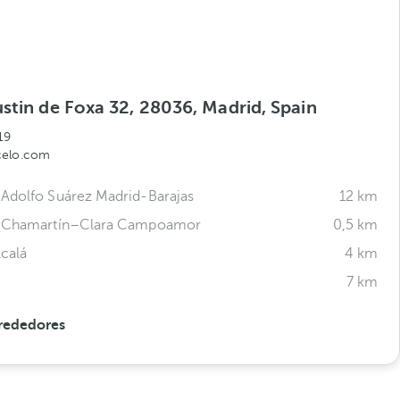
stin de Foxa 32, 28036, Madrid, Spain
19
celo.com
Adolfo Suárez Madrid-Barajas
12 km
e Chamartín–Clara Campoamor
0,5 km
lcalá
4 km
7 km
rededores