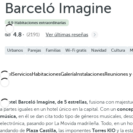
Barceló Imagine
Añadir a favoritos
Ver más fotos y videos
4.9
·
Habitaciones extraordinarias
4.8
(2191)
Ver últimas reseñas
Urbanos
Parejas
Familias
Wi-Fi gratis
Navidad
Cultura
M
Hotel
Servicios
Habitaciones
Galería
Instalaciones
Reuniones y
El
hotel Barceló Imagine, de 5 estrellas,
fusiona con majestuo
a partes iguales en un hotel único en la capital. Con un
concept
música,
en él se dan cita todo tipo de géneros musicales, desde
electrónica, pasando por La Movida madrileña. Todo, en un ho
andando de
Plaza Castilla,
las imponentes
Torres KIO
y la es