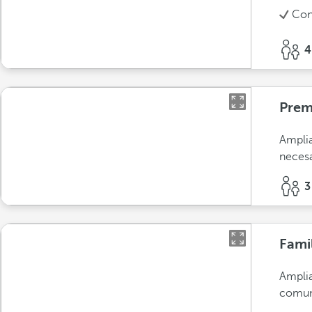
Con
4
Prem
Amplia
necesa
3
Fami
Amplia
comuni