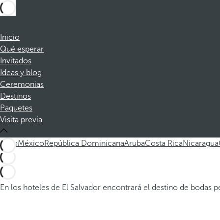
Inicio
Qué esperar
Invitados
Ideas y blog
Ceremonias
Destinos
Paquetes
Visita previa
Todo
México
República Dominicana
Aruba
Costa Rica
Nicaragua
En los hoteles de El Salvador encontrará el destino de bodas pe