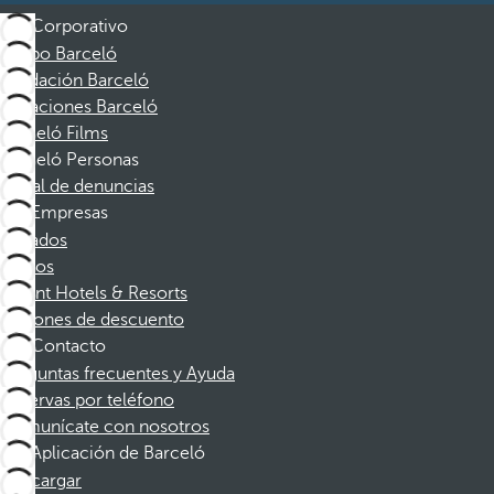
Corporativo
Grupo Barceló
Fundación Barceló
Vacaciones Barceló
Barceló Films
Barceló Personas
Canal de denuncias
Empresas
Afiliados
Socios
Dorint Hotels & Resorts
Cupones de descuento
Contacto
Preguntas frecuentes y Ayuda
Reservas por teléfono
Comunícate con nosotros
Aplicación de Barceló
Descargar