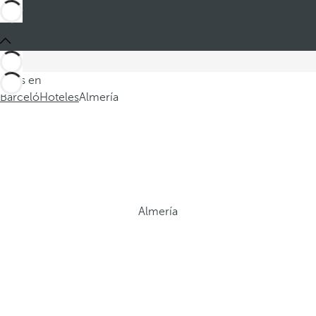
Estás en
Barceló
Hoteles
Almería
Almería