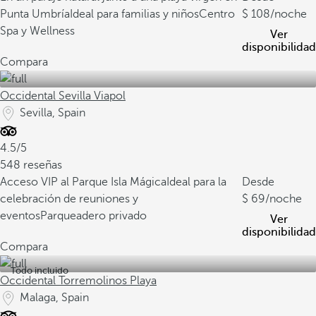
Punta Umbría
Ideal para familias y niños
Centro
108
/noche
Spa y Wellness
Ver
disponibilidad
Compara
Occidental Sevilla Viapol
Sevilla, Spain
4.5/5
548 reseñas
Acceso VIP al Parque Isla Mágica
Ideal para la
Desde
celebración de reuniones y
69
/noche
eventos
Parqueadero privado
Ver
disponibilidad
Compara
Todo incluido
Occidental Torremolinos Playa
Malaga, Spain