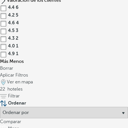
Valoración de los clientes
4.4
6
4.2
5
4.6
4
4.5
3
4.3
2
4.0
1
4.9
1
Más
Menos
Borrar
Aplicar Filtros
Ver en mapa
22
hoteles
Filtrar
Ordenar
Comparar