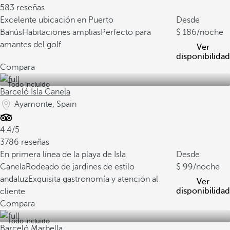
583 reseñas
Excelente ubicación en Puerto
Desde
Banús
Habitaciones amplias
Perfecto para
186
/noche
amantes del golf
Ver
disponibilidad
Compara
Todo incluido
Barceló Isla Canela
Ayamonte, Spain
4.4/5
3786 reseñas
En primera línea de la playa de Isla
Desde
Canela
Rodeado de jardines de estilo
99
/noche
andaluz
Exquisita gastronomía y atención al
Ver
disponibilidad
cliente
Compara
Todo incluido
Barceló Marbella