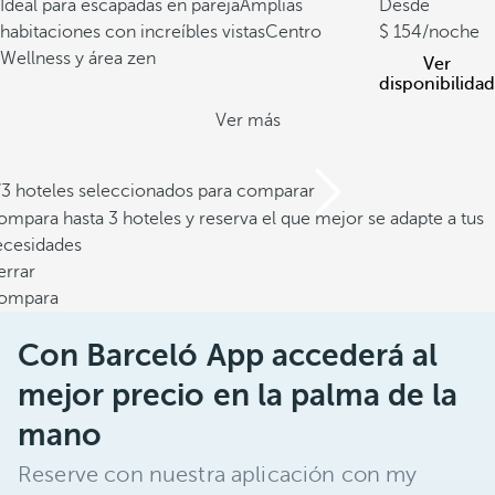
Ideal para escapadas en pareja
Amplias
Desde
habitaciones con increíbles vistas
Centro
154
/noche
Wellness y área zen
Ver
disponibilidad
Ver más
/3 hoteles seleccionados para comparar
mpara hasta 3 hoteles y reserva el que mejor se adapte a tus
ecesidades
errar
ompara
Con Barceló App accederá al
mejor precio en la palma de la
mano
Reserve con nuestra aplicación con my