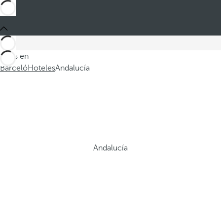
Estás en
Barceló
Hoteles
Andalucía
Andalucía