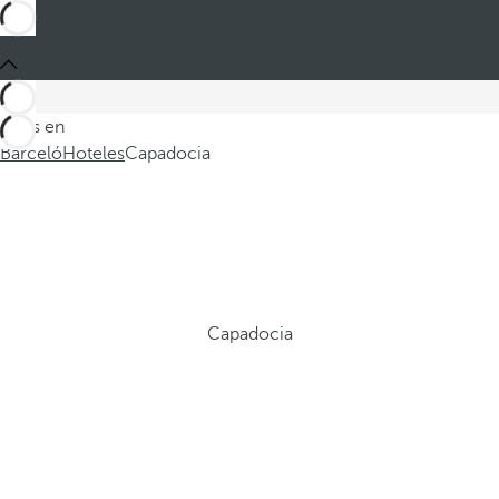
Estás en
Barceló
Hoteles
Capadocia
Capadocia