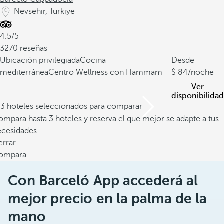
Nevsehir, Turkiye
4.5/5
3270 reseñas
Ubicación privilegiada
Cocina
Desde
mediterránea
Centro Wellness con Hammam
84
/noche
Ver
disponibilidad
/3 hoteles seleccionados para comparar
mpara hasta 3 hoteles y reserva el que mejor se adapte a tus
ecesidades
errar
ompara
Con Barceló App accederá al
mejor precio en la palma de la
mano