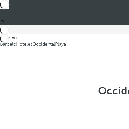
Estás en
Barceló
Hoteles
Occidental
Playa
Occide