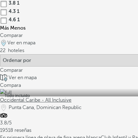
3.8
1
4.3
1
4.6
1
Más
Menos
Comparar
Ver en mapa
22
hoteles
Comparar
Ver en mapa
Compara
Todo incluido
Occidental Caribe - All Inclusive
Punta Cana, Dominican Republic
3.8/5
19518 reseñas
En primera línea de playa de fina arena blanca
Club Infantil y 