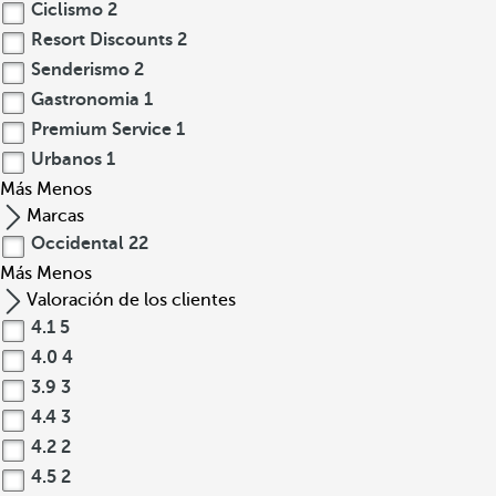
Ciclismo
2
Resort Discounts
2
Senderismo
2
Gastronomia
1
Premium Service
1
Urbanos
1
Más
Menos
Marcas
Occidental
22
Más
Menos
Valoración de los clientes
4.1
5
4.0
4
3.9
3
4.4
3
4.2
2
4.5
2