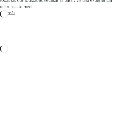
todas las comodidades necesarias para vivir una experiencia
del más alto nivel.
Ver más
Diseña tu viaje a medida con estas experiencias
en Fuerteventura y sus alrededores y descubre
la mejor versión de la isla de la eterna
primavera.