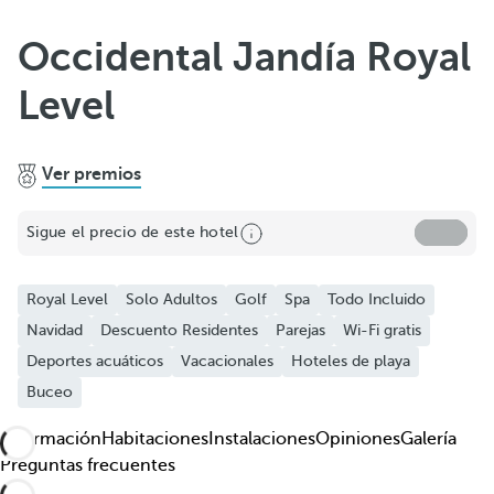
Añadir a favoritos
Occidental Jandía Royal
Ver más fotos y videos
Level
Ver premios
Sigue el precio de este hotel
Royal Level
Solo Adultos
Golf
Spa
Todo Incluido
Navidad
Descuento Residentes
Parejas
Wi-Fi gratis
Deportes acuáticos
Vacacionales
Hoteles de playa
Buceo
Información
Habitaciones
Instalaciones
Opiniones
Galería
Preguntas frecuentes