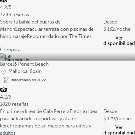
4.2/5
3243 reseñas
Sobre la bahía del puerto de
Desde
Mahón
Espectacular terraza con piscinas de
132
/noche
hidromasaje
Recomendado por The Times
Ver
disponibilidad
Compara
Todo incluido
Barceló Ponent Beach
Mallorca, Spain
Reformado en 2022
4.2/5
1820 reseñas
En primera línea de Cala Ferrera
Entorno ideal
Desde
para actividades deportivas y al aire
129
/noche
libre
Programas de animación para niños y
Ver
disponibilidad
adultos