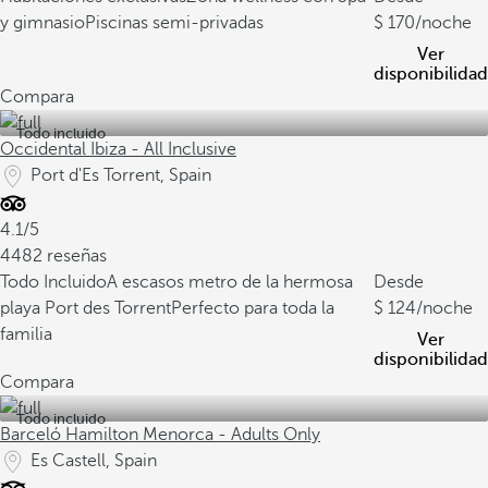
y gimnasio
Piscinas semi-privadas
170
/noche
Ver
disponibilidad
Compara
Todo incluido
Occidental Ibiza - All Inclusive
Port d'Es Torrent, Spain
4.1/5
4482 reseñas
Todo Incluido
A escasos metro de la hermosa
Desde
playa Port des Torrent
Perfecto para toda la
124
/noche
familia
Ver
disponibilidad
Compara
Todo incluido
Barceló Hamilton Menorca - Adults Only
Es Castell, Spain