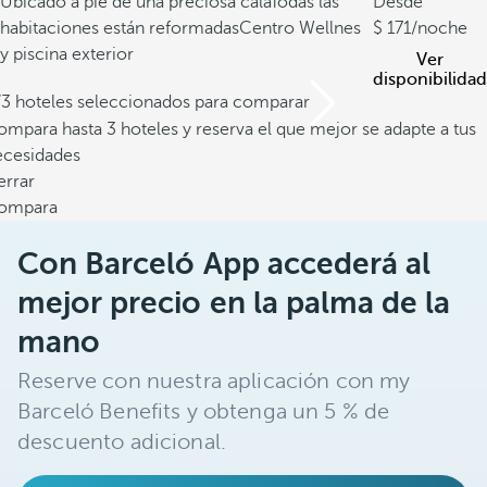
Ubicado a pie de una preciosa cala
Todas las
Desde
habitaciones están reformadas
Centro Wellnes
171
/noche
y piscina exterior
Ver
disponibilidad
/3 hoteles seleccionados para comparar
mpara hasta 3 hoteles y reserva el que mejor se adapte a tus
ecesidades
errar
ompara
Con Barceló App accederá al
mejor precio en la palma de la
mano
Reserve con nuestra aplicación con my
Barceló Benefits y obtenga un 5 % de
descuento adicional.