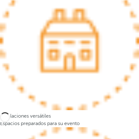
s
e
m
u
e
v
e
a
l
a
p
r
i
m
e
Instalaciones versátiles
r
Espacios preparados para su evento
a
o