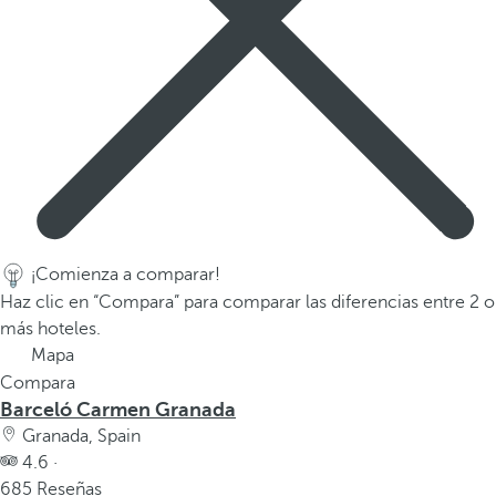
a
p
r
i
m
e
r
a
o
p
¡Comienza a comparar!
c
Haz clic en “Compara” para comparar las diferencias entre 2 o
i
más hoteles.
ó
Mapa
n
Compara
d
Barceló Carmen Granada
e
Granada, Spain
l
4.6 ·
a
685 Reseñas