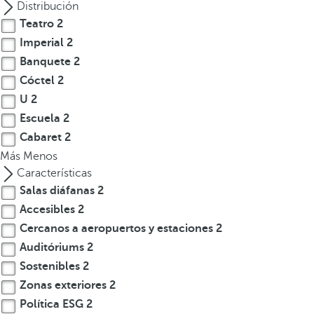
l
Distribución
a
Teatro
2
t
Imperial
2
e
Banquete
2
c
Cóctel
2
l
U
2
a
Escuela
2
d
Cabaret
2
e
Más
f
Menos
l
Características
e
Salas diáfanas
2
c
Accesibles
2
h
Cercanos a aeropuertos y estaciones
2
a
Auditóriums
2
h
Sostenibles
2
a
Zonas exteriores
2
c
Política ESG
2
i