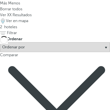
Más
Menos
a
Borrar todos
a
Ver
XX
Resultados
b
Ver en mapa
a
2
hoteles
j
Filtrar
o
p
Ordenar
a
r
Comparar
a
n
a
v
e
g
a
r
a
l