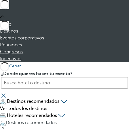
Inicio
Destinos
Eventos corporativos
Reuniones
Congresos
Incentivos
Cerrar
B
A
¿Dónde quieres hacer tu evento?
u
l
s
p
c
u
a
l
Destinos recomendados
h
s
Ver todos los destinos
o
a
Hoteles recomendados
t
r
Destinos recomendados
e
l