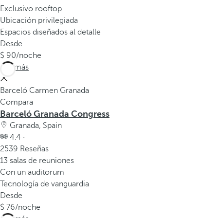
v
Exclusivo rooftop
e
Ubicación privilegiada
n
Espacios diseñados al detalle
t
Desde
a
90
/noche
n
Ver más
a
e
Barceló Carmen Granada
m
Compara
e
Barceló Granada Congress
r
Granada, Spain
g
4.4 ·
e
2539 Reseñas
n
13 salas de reuniones
t
Con un auditorum
e
Tecnología de vanguardia
.
Desde
76
/noche