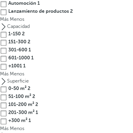
Automoción
1
t
Lanzamiento de productos
2
e
Más
Menos
r
Capacidad
e
1-150
2
s
151-300
2
,
p
301-600
1
u
601-1000
1
e
+1001
1
d
Más
Menos
e
Superficie
s
0-50 m²
2
p
51-100 m²
2
u
101-200 m²
2
l
201-300 m²
1
s
+300 m²
1
a
r
Más
Menos