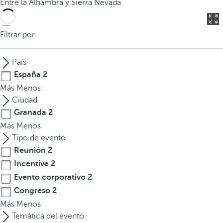
Entre la Alhambra y Sierra Nevada
o
d
u
Filtrar por
c
i
País
r
España
2
t
Más
Menos
r
Ciudad
e
Granada
2
s
Más
Menos
o
Tipo de evento
m
Reunión
2
á
s
Incentive
2
c
Evento corporativo
2
a
Congreso
2
r
Más
Menos
a
Temática del evento
c