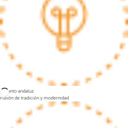
a
n
a
e
m
e
r
g
e
n
t
e
y
Encanto andaluz
e
Fusión de tradición y modernidad
l
f
o
c
o