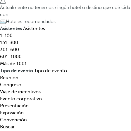
l
a
Actualmente no tenemos ningún hotel o destino que coincida
,
t
con
d
e
Hoteles recomendados
e
c
Asistentes
Asistentes
s
l
1-150
t
a
151-300
i
d
301-600
n
e
601-1000
o
f
Más de 1001
,
l
Tipo de evento
Tipo de evento
t
e
Reunión
e
c
Congreso
m
h
Viaje de incentivos
á
a
Evento corporativo
t
h
Presentación
i
a
Exposición
c
c
Convención
a
i
Buscar