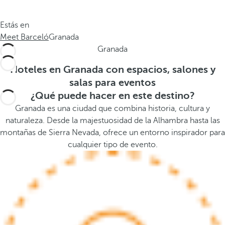
.
a
.
a
Estás en
.
b
Meet Barceló
Granada
a
Granada
j
o
Hoteles en Granada con espacios, salones y
,
salas para eventos
s
¿Qué puede hacer en este destino?
e
Granada es una ciudad que combina historia, cultura y
a
naturaleza. Desde la majestuosidad de la Alhambra hasta las
b
montañas de Sierra Nevada, ofrece un entorno inspirador para
r
cualquier tipo de evento.
e
l
a
v
e
n
t