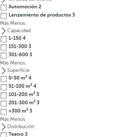
l
Automoción
2
a
Lanzamiento de productos
3
t
Más
Menos
e
Capacidad
c
1-150
4
l
a
151-300
3
d
301-600
3
e
Más
Menos
f
Superficie
l
0-50 m²
4
e
51-100 m²
4
c
101-200 m²
3
h
201-300 m²
3
a
+300 m²
3
h
Más
Menos
a
Distribución
c
i
Teatro
3