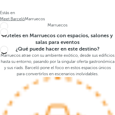
.
a
.
a
Estás en
.
b
Meet Barceló
Marruecos
a
Marruecos
j
o
Hoteles en Marruecos con espacios, salones y
,
salas para eventos
s
¿Qué puede hacer en este destino?
e
Marruecos atrae con su ambiente exótico, desde sus edificios
a
hasta su entorno, pasando por la singular oferta gastronómica
b
y sus riads. Barceló pone el foco en estos espacios únicos
r
para convertirlos en escenarios inolvidables.
e
l
a
v
e
n
t