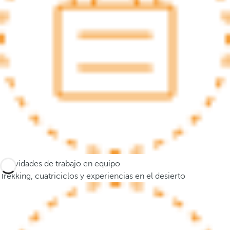
a
n
a
e
m
e
r
g
e
n
t
e
y
Actividades de trabajo en equipo
e
Trekking, cuatriciclos y experiencias en el desierto
l
f
o
c
o