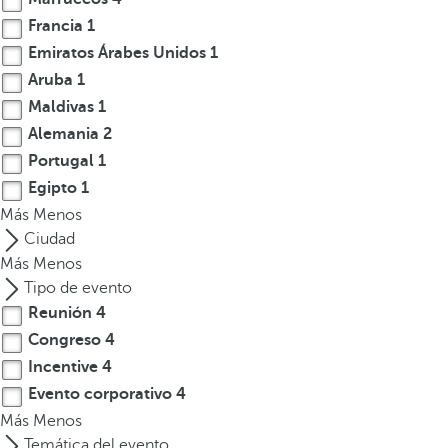
t
Francia
1
e
Emiratos Árabes Unidos
1
r
Aruba
1
e
Maldivas
1
s
Alemania
2
,
Portugal
1
p
Egipto
1
u
Más
e
Menos
d
Ciudad
e
Más
Menos
s
Tipo de evento
p
Reunión
4
u
Congreso
4
l
Incentive
4
s
Evento corporativo
4
a
Más
Menos
r
Temática del evento