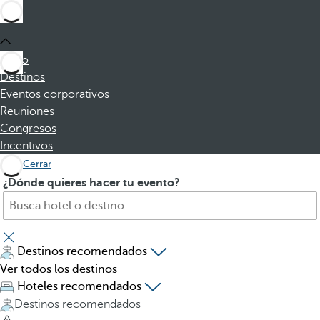
Inicio
Destinos
Eventos corporativos
Reuniones
Congresos
Incentivos
Cerrar
B
A
¿Dónde quieres hacer tu evento?
u
l
s
p
c
u
a
l
Destinos recomendados
h
s
Ver todos los destinos
o
a
Hoteles recomendados
t
r
Destinos recomendados
e
l