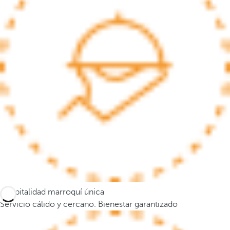
s
e
m
u
e
v
e
a
l
a
p
r
i
m
e
Hospitalidad marroquí única
r
Servicio cálido y cercano. Bienestar garantizado
a
o