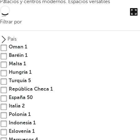
Palacios y centros modernos. Espacios versátiles
o
d
u
Filtrar por
c
i
País
r
Oman
1
t
Baréin
1
r
Malta
1
e
s
Hungría
1
o
Turquía
5
m
República Checa
1
á
España
50
s
Italia
2
c
Polonia
1
a
Indonesia
1
r
Eslovenia
1
a
c
Marruecos
4