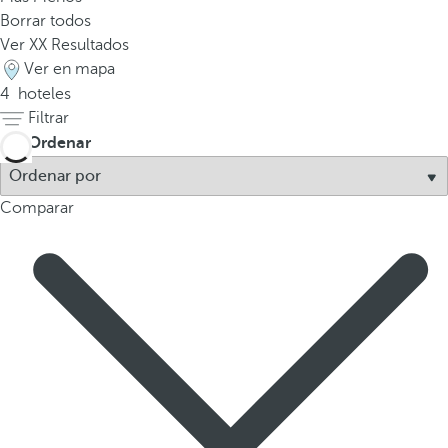
Borrar todos
a
Ver
XX
Resultados
p
Ver en mapa
r
4
hoteles
i
Filtrar
m
e
Ordenar
r
a
Comparar
o
p
c
i
ó
n
d
e
l
a