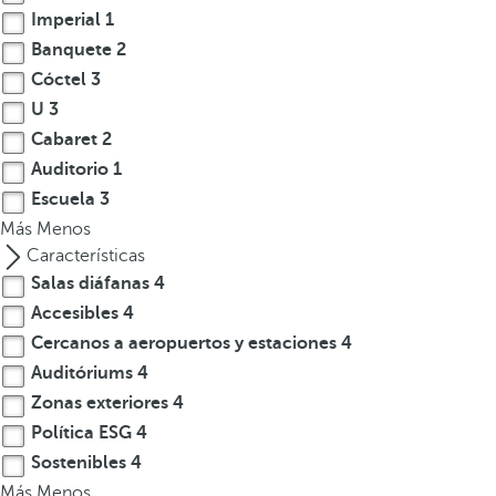
a
Imperial
1
a
Banquete
2
b
Cóctel
3
a
U
3
j
Cabaret
2
o
Auditorio
1
p
Escuela
3
a
Más
r
Menos
a
Características
n
Salas diáfanas
4
a
Accesibles
4
v
Cercanos a aeropuertos y estaciones
4
e
Auditóriums
4
g
Zonas exteriores
4
a
Política ESG
4
r
Sostenibles
4
a
Más
Menos
l