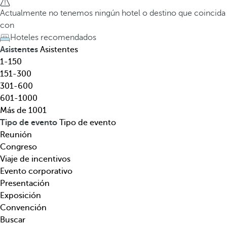
l
a
Actualmente no tenemos ningún hotel o destino que coincida
,
t
con
d
e
Hoteles recomendados
e
c
Asistentes
Asistentes
s
l
1-150
t
a
151-300
i
d
301-600
n
e
601-1000
o
f
Más de 1001
,
l
Tipo de evento
Tipo de evento
t
e
Reunión
e
c
Congreso
m
h
Viaje de incentivos
á
a
Evento corporativo
t
h
Presentación
i
a
Exposición
c
c
Convención
a
i
Buscar