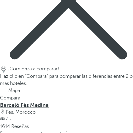
v
e
n
t
a
n
a
e
m
e
¡Comienza a comparar!
r
Haz clic en “Compara” para comparar las diferencias entre 2 o
g
más hoteles.
e
Mapa
n
Compara
t
Barceló Fès Medina
e
Fes, Morocco
.
4 ·
1614 Reseñas