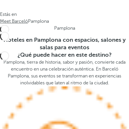
.
a
.
a
Estás en
.
b
Meet Barceló
Pamplona
a
Pamplona
j
o
Hoteles en Pamplona con espacios, salones y
,
salas para eventos
s
¿Qué puede hacer en este destino?
e
Pamplona, tierra de historia, sabor y pasión, convierte cada
a
encuentro en una celebración auténtica. En Barceló
b
Pamplona, sus eventos se transforman en experiencias
r
inolvidables que laten al ritmo de la ciudad.
e
l
a
v
e
n
t