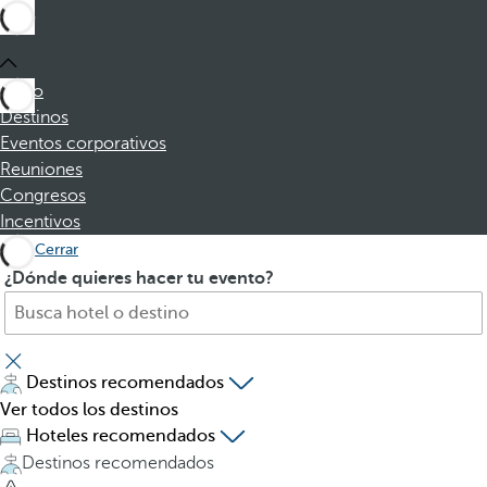
Inicio
Destinos
Eventos corporativos
Reuniones
Congresos
Incentivos
Cerrar
B
A
¿Dónde quieres hacer tu evento?
u
l
s
p
c
u
a
l
Destinos recomendados
h
s
Ver todos los destinos
o
a
Hoteles recomendados
t
r
Destinos recomendados
e
l