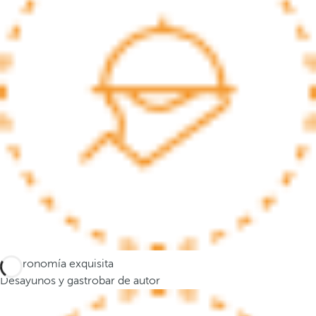
s
e
m
u
e
v
e
a
l
a
p
r
i
m
e
Gastronomía exquisita
r
Desayunos y gastrobar de autor
a
o