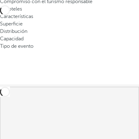
Compromiso con el turismo responsable
o
0
hoteles
d
Características
u
Superficie
c
Distribución
i
Capacidad
r
Tipo de evento
t
r
e
s
o
m
á
s
c
a
r
a
c