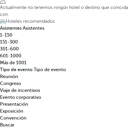
l
a
Actualmente no tenemos ningún hotel o destino que coincida
,
t
con
d
e
Hoteles recomendados
e
c
Asistentes
Asistentes
s
l
1-150
t
a
151-300
i
d
301-600
n
e
601-1000
o
f
Más de 1001
,
l
Tipo de evento
Tipo de evento
t
e
Reunión
e
c
Congreso
m
h
Viaje de incentivos
á
a
Evento corporativo
t
h
Presentación
i
a
Exposición
c
c
Convención
a
i
Buscar