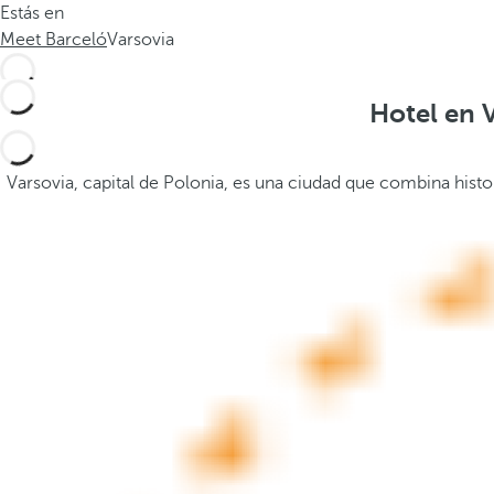
Estás en
.
a
Meet Barceló
Varsovia
.
b
a
j
Hotel en V
o
,
s
Varsovia, capital de Polonia, es una ciudad que combina hist
e
a
b
r
e
l
a
v
e
n
t