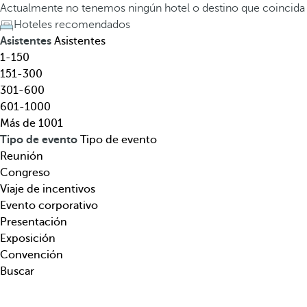
l
a
Actualmente no tenemos ningún hotel o destino que coincida
,
t
Hoteles recomendados
d
e
Asistentes
Asistentes
e
c
1-150
s
l
151-300
t
a
301-600
i
d
601-1000
n
e
Más de 1001
o
f
Tipo de evento
Tipo de evento
,
l
Reunión
t
e
Congreso
e
c
Viaje de incentivos
m
h
Evento corporativo
á
a
Presentación
t
h
Exposición
i
a
Convención
c
c
Buscar
a
i
.
a