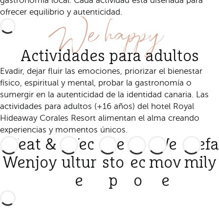
gastronomía local. Cada actividad está diseñada para
We happy
ofrecer equilibrio y autenticidad.
Actividades para adultos
Evadir, dejar fluir las emociones, priorizar el bienestar
físico, espiritual y mental, probar la gastronomía o
sumergir en la autenticidad de la identidad canaria. Las
actividades para adultos (+16 años) del hotel Royal
Hideaway Corales Resort alimentan el alma creando
experiencias y momentos únicos.
Weat &
Wec
We
W
We
Wefa
Wenjoy
ultur
sto
ec
mov
mily
e
p
o
e