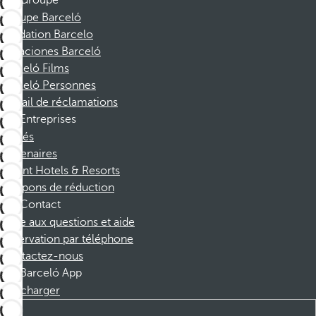
Groupe
Groupe Barceló
Fondation Barcelo
Vacaciones Barceló
Barceló Films
Barceló Personnes
Portail de réclamations
Entreprises
Affiliés
Partenaires
Dorint Hotels & Resorts
Coupons de réduction
Contact
Foire aux questions et aide
Réservation par téléphone
Contactez-nous
Barceló App
Télécharger