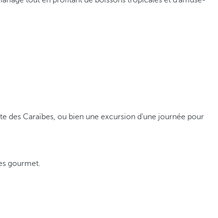
mariage tout en profitant de boissons tropicales et d'amuse-
nte des Caraïbes, ou bien une excursion d'une journée pour
les gourmet.