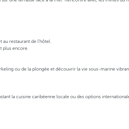
 sur une terrasse face à la mer. Rencontre avec les invités du 
au restaurant de l'hôtel.
et plus encore.
keling ou de la plongée et découvrir la vie sous-marine vibra
stant la cuisine caribéenne locale ou des options internationa