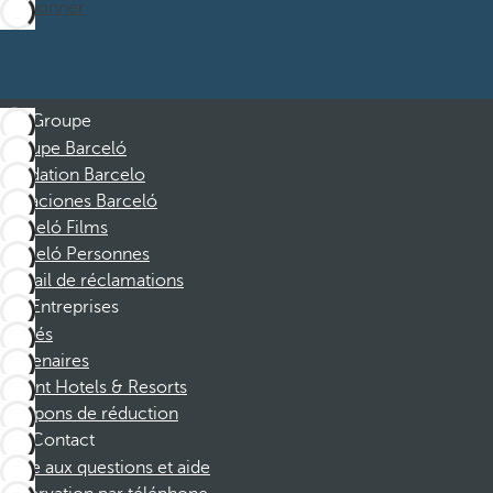
M’abonner
Groupe
Groupe Barceló
Fondation Barcelo
Vacaciones Barceló
Barceló Films
Barceló Personnes
Portail de réclamations
Entreprises
Affiliés
Partenaires
Dorint Hotels & Resorts
Coupons de réduction
Contact
Foire aux questions et aide