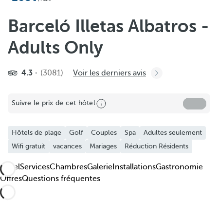
Ajouter aux favoris
Voir plus de photos et de vidéos
Barceló Illetas Albatros -
Adults Only
4.3
(3081)
Voir les derniers avis
Suivre le prix de cet hôtel
Hôtels de plage
Golf
Couples
Spa
Adultes seulement
Wifi gratuit
vacances
Mariages
Réduction Résidents
Hôtel
Services
Chambres
Galerie
Installations
Gastronomie
Offres
Questions fréquentes