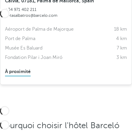
Calvia, 07181, Palma de Mallorca, Spain
+34 971 402 211
illetasalbatros@barcelo.com
Aéroport de Palma de Majorque
18 km
Port de Palma
4 km
Musée Es Baluard
7 km
Fondation Pilar i Joan Miró
3 km
À proximité
Pourquoi choisir l'hôtel Barceló