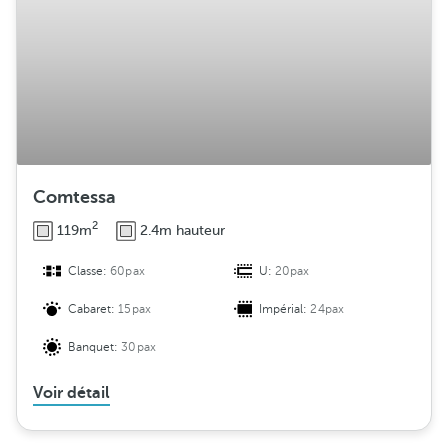
Comtessa
2
119m
2.4m hauteur
Classe:
60pax
U:
20pax
Cabaret:
15pax
Impérial:
24pax
Banquet:
30pax
Voir détail