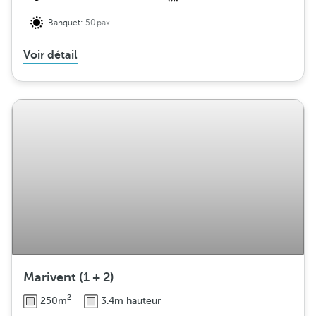
Banquet:
50pax
Voir détail
Marivent (1 + 2)
2
250m
3.4m hauteur