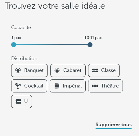
Trouvez votre salle idéale
Capacité
Distribution
F
Banquet
Cabaret
Classe
i
l
Cocktail
Impérial
Théâtre
t
e
U
r
s
D
Supprimer tous
i
s