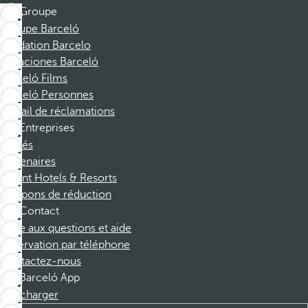
Groupe
Groupe Barceló
Fondation Barcelo
Vacaciones Barceló
Barceló Films
Barceló Personnes
Portail de réclamations
Entreprises
Affiliés
Partenaires
Dorint Hotels & Resorts
Coupons de réduction
Contact
Foire aux questions et aide
Réservation par téléphone
Contactez-nous
Barceló App
Télécharger