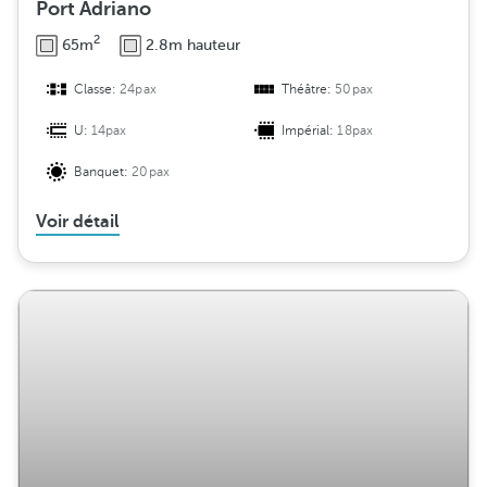
Port Adriano
2
65m
2.8m hauteur
Classe:
24pax
Théâtre:
50pax
U:
14pax
Impérial:
18pax
Banquet:
20pax
Voir détail