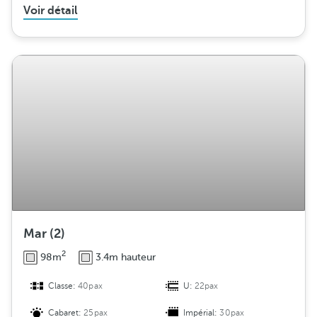
Voir détail
Mar (2)
2
98m
3.4m hauteur
Classe:
40pax
U:
22pax
Cabaret:
25pax
Impérial:
30pax