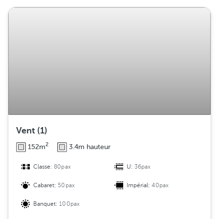
t
r
i
b
u
t
i
o
n
Vent (1)
2
152m
3.4m hauteur
Classe:
80pax
U:
36pax
Cabaret:
50pax
Impérial:
40pax
Banquet:
100pax