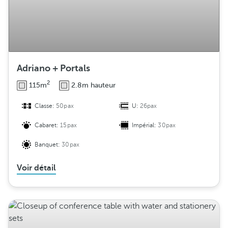
Adriano + Portals
2
115m
2.8m hauteur
Classe:
50pax
U:
26pax
Cabaret:
15pax
Impérial:
30pax
Banquet:
30pax
Voir détail