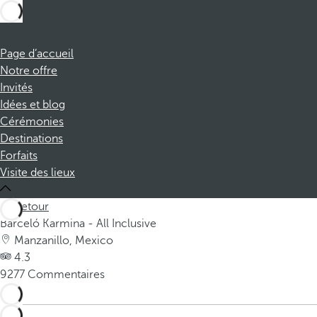
Page d’accueil
Notre offre
Invités
Idées et blog
Cérémonies
Destinations
Forfaits
Visite des lieux
Retour
Barceló Karmina - All Inclusive
Manzanillo, Mexico
4.3
9277 Commentaires